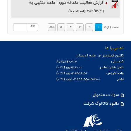
گزارش فعالیت ماهانه دوره ۱ ماهه منتهی به
۱۴۰۲/۱۲/۲۹(اصلاحیه)
برو
.
.
5
4
3
2
1
بعدي
صفحه
1
از
5
تماس با ما
كاشان كيلومتر 14 جاده اردستان
کدپستی
8735168313
تلفن های تماس
55038000 (031)
واحد فروش
55038451-52 (031)
نمابر
55503848-55038480 (031)
سوالات متدوال
دانلود کاتالوگ شرکت