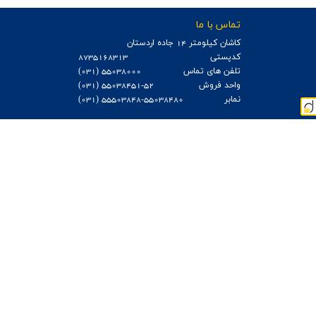
اخبار
تماس با ما
كاشان كيلومتر 14 جاده اردستان
کدپستی
8735168313
تلفن های تماس
55038000 (031)
واحد فروش
55038451-52 (031)
نمابر
55503848-55038480 (031)